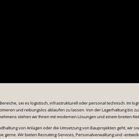
iche, sei es logistisch, infrastrukturell oder personal technisch. Im logi
imieren und reibungslos ablaufen zu lassen. Von der Lagerhaltung bis zur 
ernehmens stehen wir Ihnen mit modernen Lösungen und einem breiten Net
dhaltung von Anlagen oder die Umsetzung von Bauprojekten geht, wir sorg
ie gerne. Wir bieten Recruiting-Services, Personalverwaltung und -entwickl